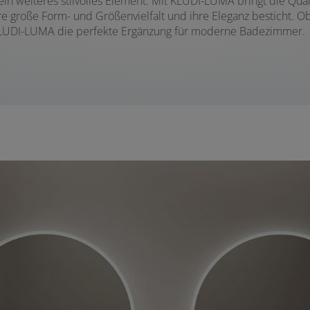
n weiteres stilvolles Element: Mit KLUDI-LUMA bringt die Qua
e große Form- und Größenvielfalt und ihre Eleganz besticht. Ob
 KLUDI-LUMA die perfekte Ergänzung für moderne Badezimmer.