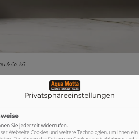
bH & Co. KG
Privatsphäre­einstellungen
nweise
en Sie jederzeit widerrufen.
gen mit einem modernen,
ser Webseite Cookies und weitere Technologien, um Ihnen ein
tionen. Die integrierte
ieten. Sie können das Setzen von Cookies auch ablehnen und un