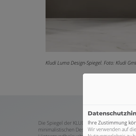
Kludi Luma Design-Spiegel. F
oto: Kludi Gm
Datenschutzhi
Ihre Zustimmung könn
Die Spiegel der KLUDI-LUMA Serie überzeu
Wir verwenden auf die
minimalistischen Design und innovativen Funk
Nutzungserlebnis zu b