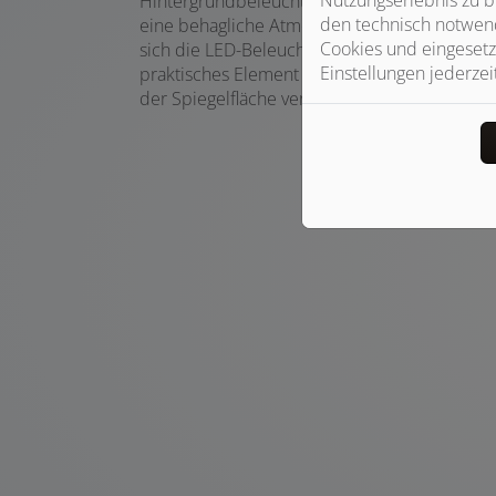
Hintergrundbeleuchtung sorgt für sanftes, a
den technisch notwend
eine behagliche Atmosphäre. Dank der berühr
Cookies und eingesetz
sich die LED-Beleuchtung bequem per Touch-
Einstellungen jederzei
praktisches Element ist auch die Entfeuchtun
der Spiegelfläche verhindert und somit jederze