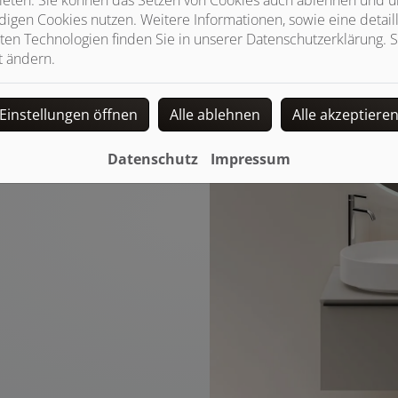
ngenehmes Licht und schafft
igen Cookies nutzen. Weitere Informationen, sowie eine detaill
ungslosen Aktivierung lässt
ten Technologien finden Sie in unserer Datenschutzerklärung. S
Switch steuern. Ein
t ändern.
gsfunktion, die ein Beschlagen
it klare Sicht garantiert.
Einstellungen öffnen
Alle ablehnen
Alle akzeptiere
Datenschutz
Impressum