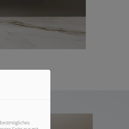
 bestmögliches
sere Seite nur mit