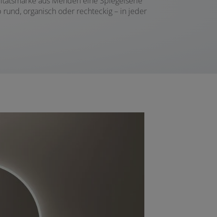
litätsmarke aus Menden eine Spiegelserie
 rund, organisch oder rechteckig – in jeder