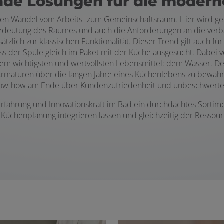
nde Lösungen für die moder
en Wandel vom Arbeits- zum Gemeinschaftsraum. Hier wird geko
edeutung des Raumes und auch die Anforderungen an die verbau
lich zur klassischen Funktionalität. Dieser Trend gilt auch fü
ss der Spüle gleich im Paket mit der Küche ausgesucht. Dabei v
 dem wichtigsten und wertvollsten Lebensmittel: dem Wasser. 
en Armaturen über die langen Jahre eines Küchenlebens zu bewah
Know-how am Ende über Kundenzufriedenheit und unbeschwert
 Erfahrung und Innovationskraft im Bad ein durchdachtes Sorti
de Küchenplanung integrieren lassen und gleichzeitig der Resso