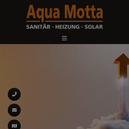
d schließen
ließen
 schließen
 schließen
n und schließen
 und schließen
en und schließen
schließen