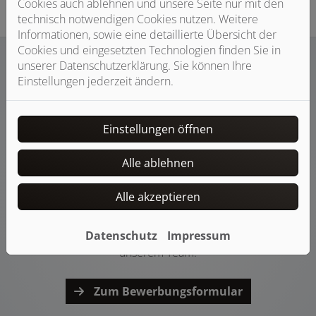
Cookies auch ablehnen und unsere Seite nur mit den
technisch notwendigen Cookies nutzen. Weitere
Informationen, sowie eine detaillierte Übersicht der
Cookies und eingesetzten Technologien finden Sie in
unserer Datenschutzerklärung. Sie können Ihre
Einstellungen jederzeit ändern.
Diskretion wird bei uns groß geschrieben
Jede Bewerbung ist bei uns in
Einstellungen öffnen
guten Händen.
Alle ablehnen
Uns ist klar, dass Sie
sich bei Ihrer Bewerbung mit
großer Wahrscheinlichkeit in einem bestehenden
Alle akzeptieren
Arbeitsverhältnis befinden. Daher ist entsprechende
Diskretion selbstverständlich.
Datenschutz
Impressum
Wir freuen uns über kompetente Unterstützung in
unserem Team!
Zum Bewerbungsformular