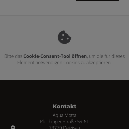
Bitte das
Cookie-Consent-Tool öffnen
, um die für dieses
Element notwendigen Cookies zu akzeptieren.
Footer - Kontaktdaten und Öffnungszei
Kontakt
Aqua Motta
Plochinger Straße 59-61
73779 Deizisau