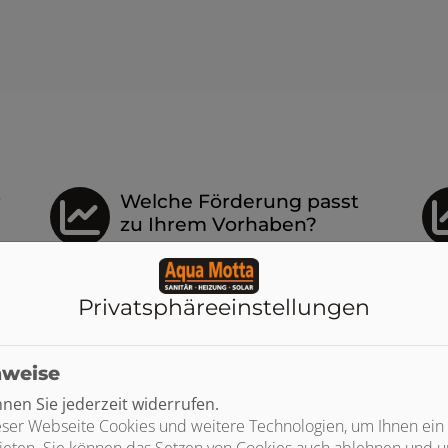
r
Welche Förderung passt
zu Ihrem Vorhaben?
Seit 2026 richtet sich die Förderung stärker nach
Zun
rt,
den persönlichen Voraussetzungen. Neben der
Nac
Privatsphäre­einstellungen
hen
Grundförderung können – abhängig von
Ihr
Einkommen und individueller Situation – weitere
Ans
Zuschläge hinzukommen.
nweise
umg
Dadurch sind Förderquoten von
bis zu 80 % der
und
en Sie jederzeit widerrufen.
förderfähigen Kosten
möglich.
erf
ser Webseite Cookies und weitere Technologien, um Ihnen ein
fig
ieten. Sie können das Setzen von Cookies auch ablehnen und un