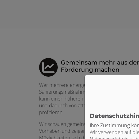
Gemeinsam mehr aus de
Förderung machen
Wer mehrere energetische
Sanierungsmaßnahmen miteinander kombinie
kann einen höheren Effizienzstandard erreic
und dadurch von attraktiveren Förderungen
profitieren.
Datenschutzhi
Wir schauen gemeinsam auf Ihr gesamtes
Ihre Zustimmung könn
Vorhaben und zeigen Ihnen, welche
Wir verwenden auf die
Möglichkeiten sich daraus ergeben. Denn häu
Nutzungserlebnis zu b