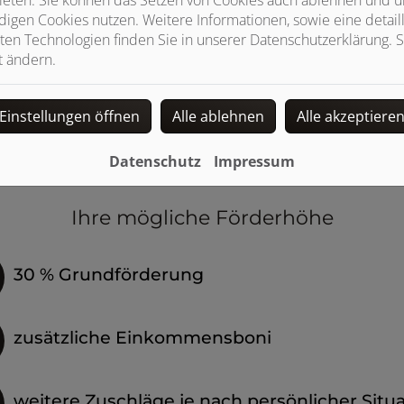
igen Cookies nutzen. Weitere Informationen, sowie eine detaill
ten Technologien finden Sie in unserer Datenschutzerklärung. S
t ändern.
Einstellungen öffnen
Alle ablehnen
Alle akzeptiere
Datenschutz
Impressum
Ihre mögliche Förderhöhe
30 % Grundförderung
zusätzliche Einkommensboni
weitere Zuschläge je nach persönlicher Situ