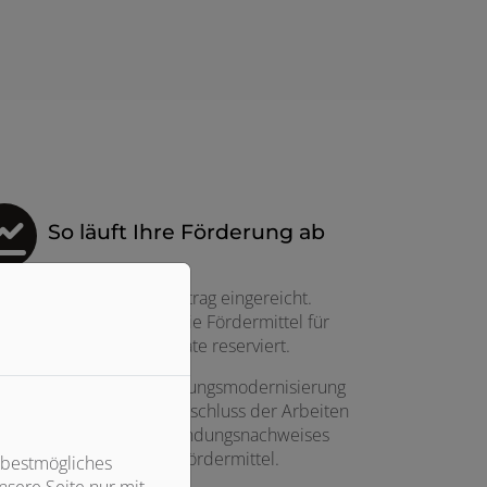
So läuft Ihre Förderung ab
ächst wird der Förderantrag eingereicht.
h der Bewilligung sind die Fördermittel für
 Vorhaben bis zu 36 Monate reserviert.
chließend kann die Heizungsmodernisierung
esetzt werden. Nach Abschluss der Arbeiten
 Einreichung des Verwendungsnachweises
olgt die Auszahlung der Fördermittel.
 bestmögliches
sere Seite nur mit