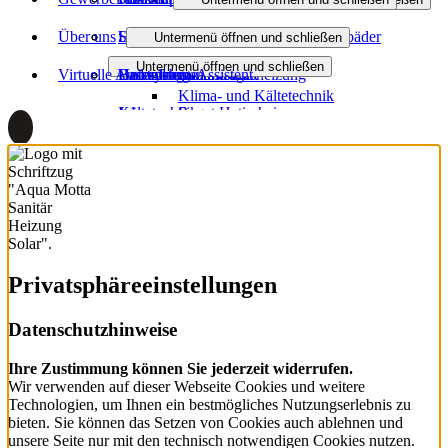
Über uns
Lüftung, Klima- und Kältetechnik
Heizungsanfrage-Assistent
Sanitäranlagen
Badinspiration und Musterbäder
Heizen mit Gas
Wasser / Trinkwasser
Untermenü öffnen und schließen
Untermenü öffnen und schließen
Virtuelle Ausstellung
Badanfrage-Assistent
Heizsysteme
Unternehmen
Badanfrage
Öl- und Gasheizung
Photovoltaik
Klima- und Kältetechnik
Kältetechnik
Jobs
Regenerativ heizen
Smart Home
Ausbildung
Wärmeverteilung
Partner
Wartung und Service
Downloads
Privatsphäre­einstellungen
Datenschutzhinweise
Ihre Zustimmung können Sie jederzeit widerrufen.
Wir verwenden auf dieser Webseite Cookies und weitere
Technologien, um Ihnen ein bestmögliches Nutzungserlebnis zu
bieten. Sie können das Setzen von Cookies auch ablehnen und
unsere Seite nur mit den technisch notwendigen Cookies nutzen.