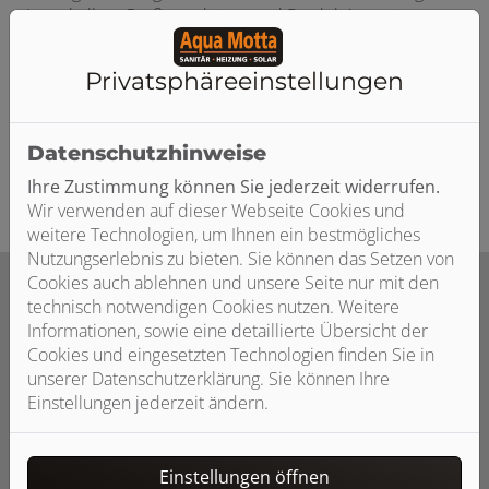
Lagerhallen, Großraumbüros und Produktionsstätten.
Wir informieren Sie über effiziente Deckenheizsysteme
als
Hallenheizung.
Darüber hinaus finden Sie hier
Privatsphäre­einstellungen
Antworten auf die Frage, inwiefern ein
Heizungspumpentausch im Gewerbe
zu einer
deutlichen Senkung Ihrer Stromkosten führen kann.
Datenschutzhinweise
Ihre Zustimmung können Sie jederzeit widerrufen.
Wir verwenden auf dieser Webseite Cookies und
weitere Technologien, um Ihnen ein bestmögliches
Nutzungserlebnis zu bieten. Sie können das Setzen von
Cookies auch ablehnen und unsere Seite nur mit den
technisch notwendigen Cookies nutzen. Weitere
Informationen, sowie eine detaillierte Übersicht der
KWK-Anlagen, BHKW, Kaskadierung:
Wir erklären
Cookies und eingesetzten Technologien finden Sie in
Ihnen wichtige Komponenten und Systeme, die Sie bei
unserer Datenschutzerklärung. Sie können Ihre
der Erneuerung, Modernisierung und Instandhaltung
Einstellungen jederzeit ändern.
Ihrer Heizungsanlage unbedingt kennen sollten.
Außerdem erfahren Sie hier, welche Vorteile eine
regelmäßige
Heizungswartung
gerade für gewerbliche
Einstellungen öffnen