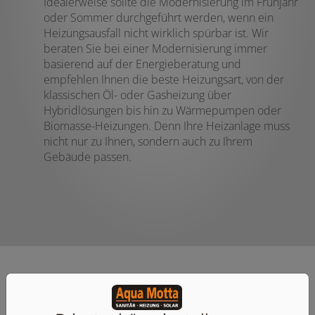
Idealerweise sollte die Modernisierung im Frühjahr
oder Sommer durchgeführt werden, wenn ein
Heizungsausfall nicht wirklich spürbar ist. Wir
beraten Sie bei einer Modernisierung immer
basierend auf der Energieberatung und
empfehlen Ihnen die beste Heizungsart, von der
klassischen Öl- oder Gasheizung über
Hybridlösungen bis hin zu Wärmepumpen oder
Biomasse-Heizungen. Denn Ihre Heizanlage muss
nicht nur zu Ihnen, sondern auch zu Ihrem
Gebäude passen.
Aqua Motta: Ihr Partner für die