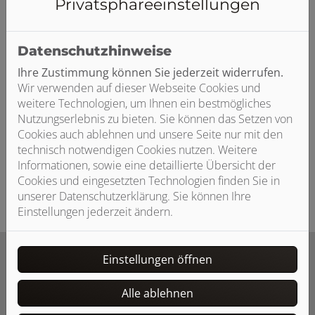
Privatsphäre­einstellungen
Heizungsmodernisierung
Unsere Experten helfen Ihnen nicht nur bei der Planung
und Umsetzung, sondern beraten Sie auch ausführlich
Datenschutzhinweise
und umfassend zu den Fördermöglichkeiten bei einer
Ihre Zustimmung können Sie jederzeit widerrufen.
Heizungsmodernisierung. Denn in vielen Fällen können
Wir verwenden auf dieser Webseite Cookies und
Sie Fördermittel bei der BAFA oder der KfW beantragen
weitere Technologien, um Ihnen ein bestmögliches
und bares Geld sparen. Da alle modernen
Nutzungserlebnis zu bieten. Sie können das Setzen von
Heizungsanlagen eine bessere Energieeffizienz haben
Cookies auch ablehnen und unsere Seite nur mit den
als alte Systeme, ist eine Förderung oft möglich –
technisch notwendigen Cookies nutzen. Weitere
übrigens auch für eine Energieberatung!
Informationen, sowie eine detaillierte Übersicht der
Cookies und eingesetzten Technologien finden Sie in
unserer Datenschutzerklärung. Sie können Ihre
Einstellungen jederzeit ändern.
Einstellungen öffnen
Alle ablehnen
Unser Angebot für Sie: